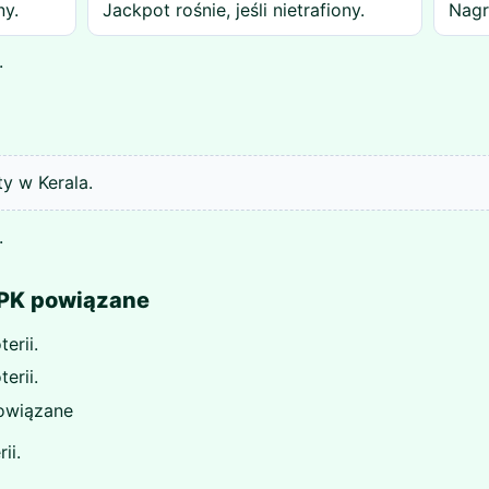
ny.
Jackpot rośnie, jeśli nietrafiony.
Nagr
.
y w Kerala.
.
APK powiązane
erii.
erii.
owiązane
ii.