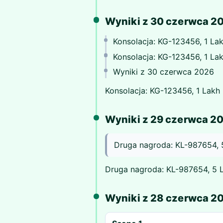
Wyniki z 30 czerwca 2
Konsolacja: KG-123456, 1 Lak
Konsolacja: KG-123456, 1 Lak
Wyniki z 30 czerwca 2026
Konsolacja: KG-123456, 1 Lakh 
Wyniki z 29 czerwca 2
Druga nagroda: KL-987654, 
Druga nagroda: KL-987654, 5 L
Wyniki z 28 czerwca 2