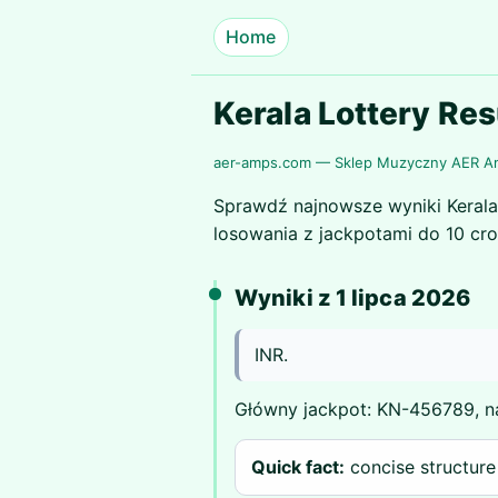
Home
Kerala Lottery Re
aer-amps.com — Sklep Muzyczny AER 
Sprawdź najnowsze wyniki Kerala 
losowania z jackpotami do 10 cr
Wyniki z 1 lipca 2026
INR.
Główny jackpot: KN-456789, n
Quick fact:
concise structure