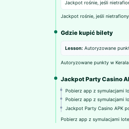
Jackpot rośnie, jeśli nietrafio
Jackpot rośnie, jeśli nietrafiony
Gdzie kupić bilety
Lesson:
Autoryzowane punkt
Autoryzowane punkty w Kerala
Jackpot Party Casino 
Pobierz app z symulacjami lot
Pobierz app z symulacjami lot
Jackpot Party Casino APK p
Pobierz app z symulacjami loter