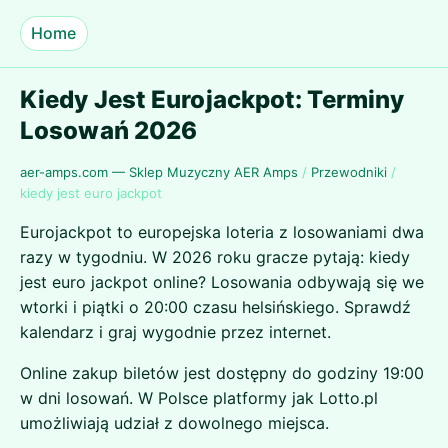
Home
Kiedy Jest Eurojackpot: Terminy
Losowań 2026
aer-amps.com — Sklep Muzyczny AER Amps
/
Przewodniki
/
kiedy jest euro jackpot
Eurojackpot to europejska loteria z losowaniami dwa
razy w tygodniu. W 2026 roku gracze pytają: kiedy
jest euro jackpot online? Losowania odbywają się we
wtorki i piątki o 20:00 czasu helsińskiego. Sprawdź
kalendarz i graj wygodnie przez internet.
Online zakup biletów jest dostępny do godziny 19:00
w dni losowań. W Polsce platformy jak Lotto.pl
umożliwiają udział z dowolnego miejsca.