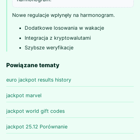
Nowe regulacje wpłynęły na harmonogram.
Dodatkowe losowania w wakacje
Integracja z kryptowalutami
Szybsze weryfikacje
Powiązane tematy
euro jackpot results history
jackpot marvel
jackpot world gift codes
jackpot 25.12 Porównanie