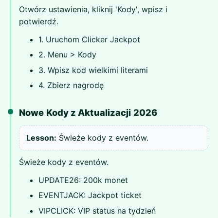
Otwórz ustawienia, kliknij 'Kody', wpisz i
potwierdź.
1. Uruchom Clicker Jackpot
2. Menu > Kody
3. Wpisz kod wielkimi literami
4. Zbierz nagrodę
Nowe Kody z Aktualizacji 2026
Lesson:
Świeże kody z eventów.
Świeże kody z eventów.
UPDATE26: 200k monet
EVENTJACK: Jackpot ticket
VIPCLICK: VIP status na tydzień