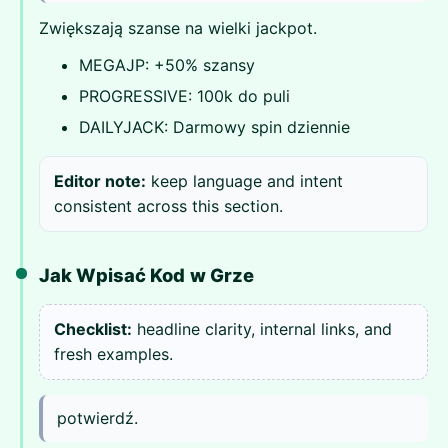
Zwiększają szanse na wielki jackpot.
MEGAJP: +50% szansy
PROGRESSIVE: 100k do puli
DAILYJACK: Darmowy spin dziennie
Editor note:
keep language and intent
consistent across this section.
Jak Wpisać Kod w Grze
Checklist:
headline clarity, internal links, and
fresh examples.
potwierdź.