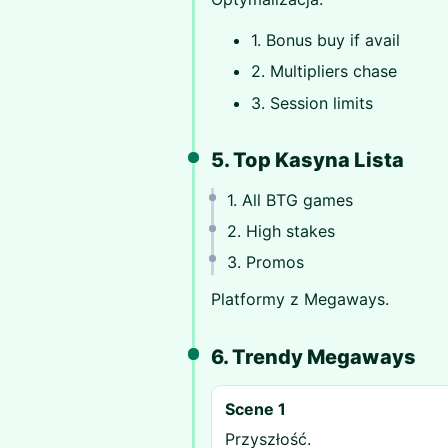
1. Bonus buy if avail
2. Multipliers chase
3. Session limits
5. Top Kasyna Lista
1. All BTG games
2. High stakes
3. Promos
Platformy z Megaways.
6. Trendy Megaways
Scene 1
Przyszłość.