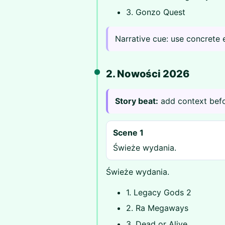
3. Gonzo Quest
Narrative cue: use concrete
2. Nowości 2026
Story beat:
add context bef
Scene 1
Świeże wydania.
Świeże wydania.
1. Legacy Gods 2
2. Ra Megaways
3. Dead or Alive