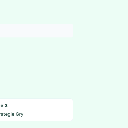
e 3
trategie Gry