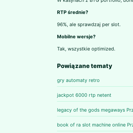
W kasynach z BTG portfolio, bon
RTP średnie?
96%, ale sprawdzaj per slot.
Mobilne wersje?
Tak, wszystkie optimized.
Powiązane tematy
gry automaty retro
jackpot 6000 rtp netent
legacy of the gods megaways Pr
book of ra slot machine online P