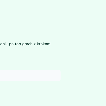
dnik po top grach z krokami