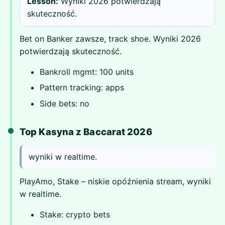
Lesson:
Wyniki 2026 potwierdzają
skuteczność.
Bet on Banker zawsze, track shoe. Wyniki 2026
potwierdzają skuteczność.
Bankroll mgmt: 100 units
Pattern tracking: apps
Side bets: no
Top Kasyna z Baccarat 2026
wyniki w realtime.
PlayAmo, Stake – niskie opóźnienia stream, wyniki
w realtime.
Stake: crypto bets