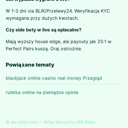
W 1-3 dni via BLIK/Przelewy24. Weryfikacja KYC
wymagana przy dużych kwotach.
Czy side bety w live są opłacalne?
Mają wyższy house edge, ale payouty jak 25:1 w
Perfect Pairs kuszą. Graj ostrożnie.
Powiązane tematy
blackjack online casino real money Przegląd
ruletka online na pieniądze opinie
© aer-amps.com — Sklep Muzyczny AER Amps