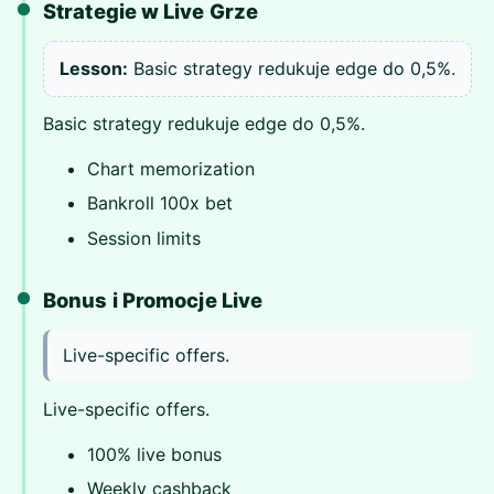
Strategie w Live Grze
Lesson:
Basic strategy redukuje edge do 0,5%.
Basic strategy redukuje edge do 0,5%.
Chart memorization
Bankroll 100x bet
Session limits
Bonus i Promocje Live
Live-specific offers.
Live-specific offers.
100% live bonus
Weekly cashback