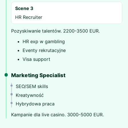
Scene 3
HR Recruiter
Pozyskiwanie talentów. 2200-3500 EUR.
HR exp w gambling
Eventy rekrutacyjne
Visa support
Marketing Specialist
SEO/SEM skills
Kreatywność
Hybrydowa praca
Kampanie dla live casino. 3000-5000 EUR.