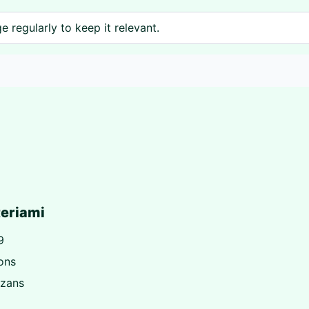
 regularly to keep it relevant.
teriami
9
ons
szans