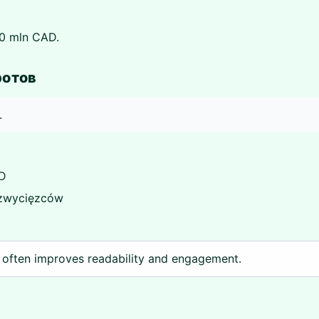
0 mln CAD.
pотов
.
AD
 zwycięzców
 often improves readability and engagement.