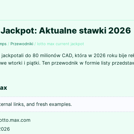
 Jackpot: Aktualne stawki 2026
Amps
/
Przewodniki
/
lotto max current jackpot
z jackpotali do 80 milionów CAD, która w 2026 roku bije re
we wtorki i piątki. Ten przewodnik w formie listy przedstawi
Max
nternal links, and fresh examples.
lotto.max.com
 2026