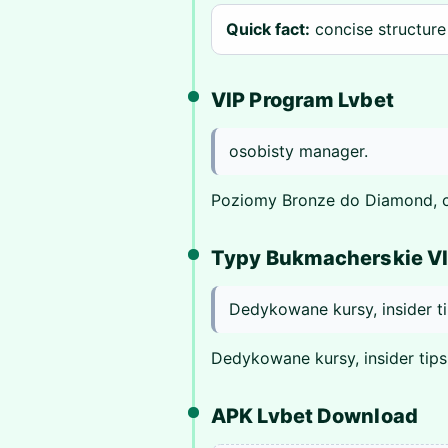
Quick fact:
concise structure
VIP Program Lvbet
osobisty manager.
Poziomy Bronze do Diamond, c
Typy Bukmacherskie V
Dedykowane kursy, insider t
Dedykowane kursy, insider tip
APK Lvbet Download