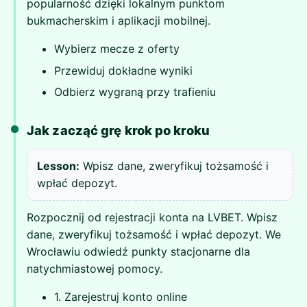
popularność dzięki lokalnym punktom
bukmacherskim i aplikacji mobilnej.
Wybierz mecze z oferty
Przewiduj dokładne wyniki
Odbierz wygraną przy trafieniu
Jak zacząć grę krok po kroku
Lesson:
Wpisz dane, zweryfikuj tożsamość i
wpłać depozyt.
Rozpocznij od rejestracji konta na LVBET. Wpisz
dane, zweryfikuj tożsamość i wpłać depozyt. We
Wrocławiu odwiedź punkty stacjonarne dla
natychmiastowej pomocy.
1. Zarejestruj konto online