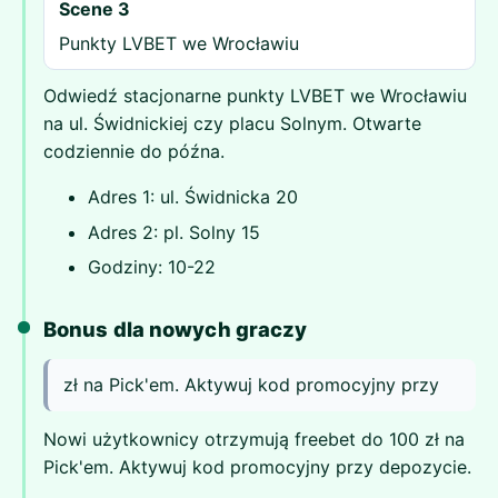
Scene 3
Punkty LVBET we Wrocławiu
Odwiedź stacjonarne punkty LVBET we Wrocławiu
na ul. Świdnickiej czy placu Solnym. Otwarte
codziennie do późna.
Adres 1: ul. Świdnicka 20
Adres 2: pl. Solny 15
Godziny: 10-22
Bonus dla nowych graczy
zł na Pick'em. Aktywuj kod promocyjny przy
Nowi użytkownicy otrzymują freebet do 100 zł na
Pick'em. Aktywuj kod promocyjny przy depozycie.