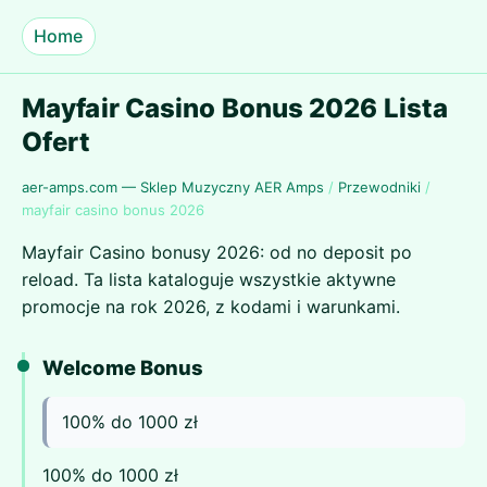
Home
Mayfair Casino Bonus 2026 Lista
Ofert
aer-amps.com — Sklep Muzyczny AER Amps
/
Przewodniki
/
mayfair casino bonus 2026
Mayfair Casino bonusy 2026: od no deposit po
reload. Ta lista kataloguje wszystkie aktywne
promocje na rok 2026, z kodami i warunkami.
Welcome Bonus
100% do 1000 zł
100% do 1000 zł