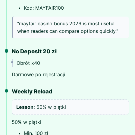
Kod: MAYFAIR100
"mayfair casino bonus 2026 is most useful
when readers can compare options quickly."
No Deposit 20 zł
Obrót x40
Darmowe po rejestracji
Weekly Reload
Lesson:
50% w piątki
50% w piątki
Min. 100 zł