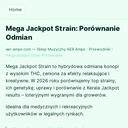
Home
Mega Jackpot Strain: Porównanie
Odmian
aer-amps.com — Sklep Muzyczny AER Amps
/
Przewodniki
/
mega jackpot strain Porównanie
Mega Jackpot Strain to hybrydowa odmiana konopi
z wysokim THC, ceniona za efekty relaksujące i
kreatywne. W 2026 roku porównujemy top strainy,
ich genetykę, uprawy i porównanie z Kerala Jackpot
results – loteryjnymi wygranymi dla growerów.
Idealna dla medycznych i rekreacyjnych
użytkowników w legalnych rynkach.