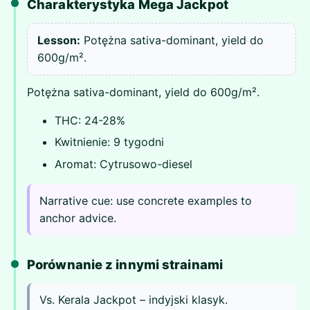
Charakterystyka Mega Jackpot
Lesson:
Potężna sativa-dominant, yield do
600g/m².
Potężna sativa-dominant, yield do 600g/m².
THC: 24-28%
Kwitnienie: 9 tygodni
Aromat: Cytrusowo-diesel
Narrative cue: use concrete examples to
anchor advice.
Porównanie z innymi strainami
Vs. Kerala Jackpot – indyjski klasyk.