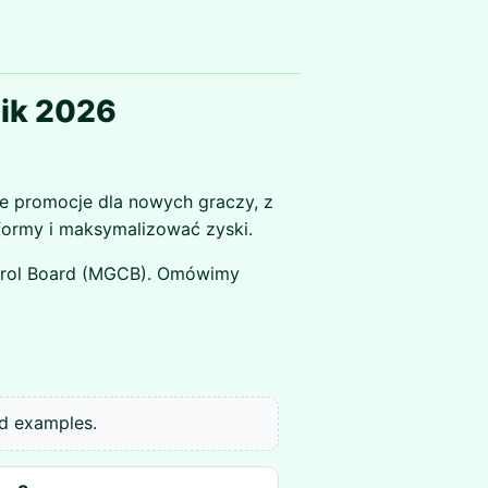
nik 2026
jne promocje dla nowych graczy, z
formy i maksymalizować zyski.
ntrol Board (MGCB). Omówimy
nd examples.