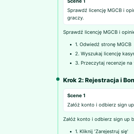
Scene 1
Sprawdź licencję MGCB i opi
graczy.
Sprawdź licencję MGCB i opini
1. Odwiedź stronę MGCB
2. Wyszukaj licencję kasy
3. Przeczytaj recenzje na
Krok 2: Rejestracja i Bo
Scene 1
Załóż konto i odbierz sign up
Załóż konto i odbierz sign up 
1. Kliknij 'Zarejestruj się'