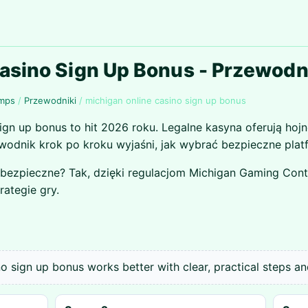
asino Sign Up Bonus - Przewod
Amps
/
Przewodniki
/
michigan online casino sign up bonus
sign up bonus to hit 2026 roku. Legalne kasyna oferują ho
odnik krok po kroku wyjaśni, jak wybrać bezpieczne plat
 bezpieczne? Tak, dzięki regulacjom Michigan Gaming Co
rategie gry.
o sign up bonus works better with clear, practical steps a