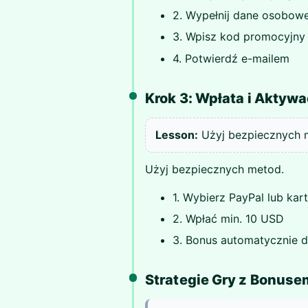
2. Wypełnij dane osobow
3. Wpisz kod promocyjny
4. Potwierdź e-mailem
Krok 3: Wpłata i Aktywa
Lesson:
Użyj bezpiecznych 
Użyj bezpiecznych metod.
1. Wybierz PayPal lub kar
2. Wpłać min. 10 USD
3. Bonus automatycznie 
Strategie Gry z Bonuse