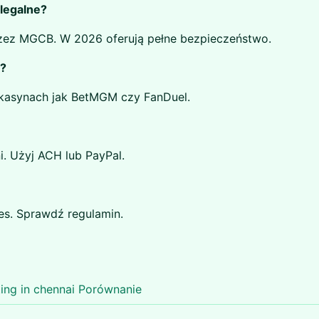
 legalne?
rzez MGCB. W 2026 oferują pełne bezpieczeństwo.
s?
 kasynach jak BetMGM czy FanDuel.
i. Użyj ACH lub PayPal.
es. Sprawdź regulamin.
ting in chennai Porównanie