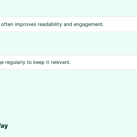
 often improves readability and engagement.
 regularly to keep it relevant.
Way