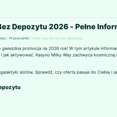
ez Depozytu 2026 - Pełne Infor
Amps
/
Przewodniki
/
milky way bonus bez depozytu
o gwiezdna promocja na 2026 rok! W tym artykule informa
tu i jak aktywować. Kasyno Milky Way zachwyca kosmiczną g
alaktyki slotów. Sprawdź, czy oferta pasuje do Ciebie i 
epozytu