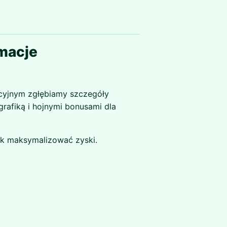
macje
cyjnym zgłębiamy szczegóły
rafiką i hojnymi bonusami dla
jak maksymalizować zyski.