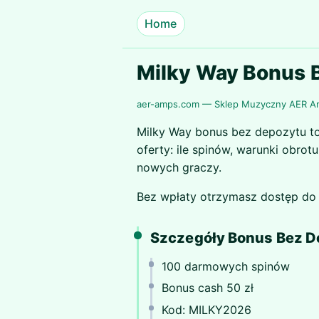
Home
Milky Way Bonus B
aer-amps.com — Sklep Muzyczny AER 
Milky Way bonus bez depozytu t
oferty: ile spinów, warunki obro
nowych graczy.
Bez wpłaty otrzymasz dostęp do g
Szczegóły Bonus Bez D
100 darmowych spinów
Bonus cash 50 zł
Kod: MILKY2026