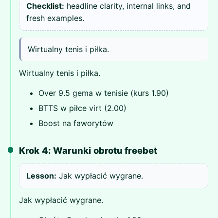
Checklist:
headline clarity, internal links, and
fresh examples.
Wirtualny tenis i piłka.
Wirtualny tenis i piłka.
Over 9.5 gema w tenisie (kurs 1.90)
BTTS w piłce virt (2.00)
Boost na faworytów
Krok 4: Warunki obrotu freebet
Lesson:
Jak wypłacić wygrane.
Jak wypłacić wygrane.