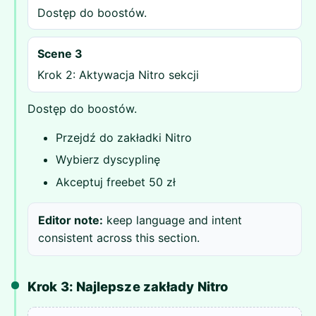
Dostęp do boostów.
Scene 3
Krok 2: Aktywacja Nitro sekcji
Dostęp do boostów.
Przejdź do zakładki Nitro
Wybierz dyscyplinę
Akceptuj freebet 50 zł
Editor note:
keep language and intent
consistent across this section.
Krok 3: Najlepsze zakłady Nitro