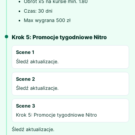
Obrót x5 na kursie min. 1.80
Czas: 30 dni
Max wygrana 500 zł
Krok 5: Promocje tygodniowe Nitro
Scene 1
Śledź aktualizacje.
Scene 2
Śledź aktualizacje.
Scene 3
Krok 5: Promocje tygodniowe Nitro
Śledź aktualizacje.