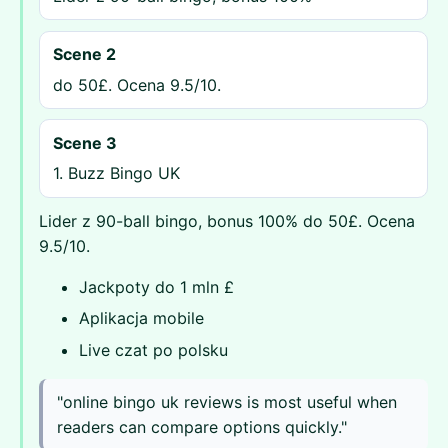
Scene 2
do 50£. Ocena 9.5/10.
Scene 3
1. Buzz Bingo UK
Lider z 90-ball bingo, bonus 100% do 50£. Ocena
9.5/10.
Jackpoty do 1 mln £
Aplikacja mobile
Live czat po polsku
"online bingo uk reviews is most useful when
readers can compare options quickly."