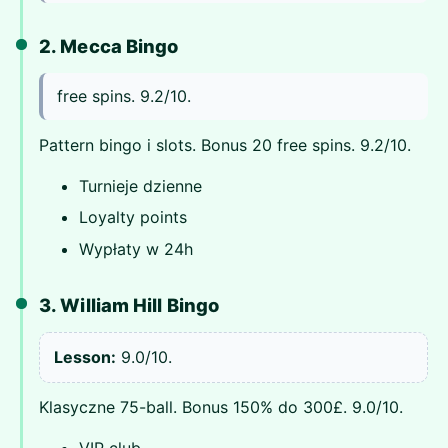
2. Mecca Bingo
free spins. 9.2/10.
Pattern bingo i slots. Bonus 20 free spins. 9.2/10.
Turnieje dzienne
Loyalty points
Wypłaty w 24h
3. William Hill Bingo
Lesson:
9.0/10.
Klasyczne 75-ball. Bonus 150% do 300£. 9.0/10.
VIP club