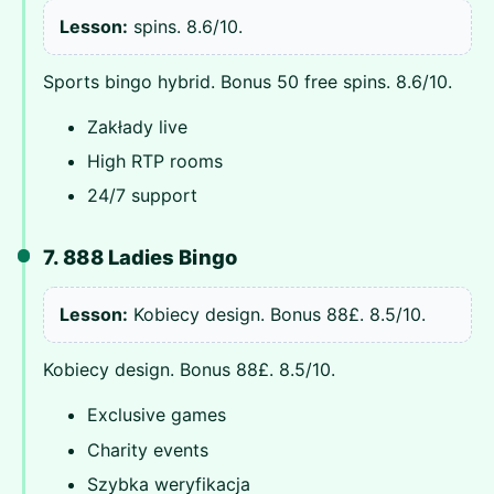
Lesson:
spins. 8.6/10.
Sports bingo hybrid. Bonus 50 free spins. 8.6/10.
Zakłady live
High RTP rooms
24/7 support
7. 888 Ladies Bingo
Lesson:
Kobiecy design. Bonus 88£. 8.5/10.
Kobiecy design. Bonus 88£. 8.5/10.
Exclusive games
Charity events
Szybka weryfikacja