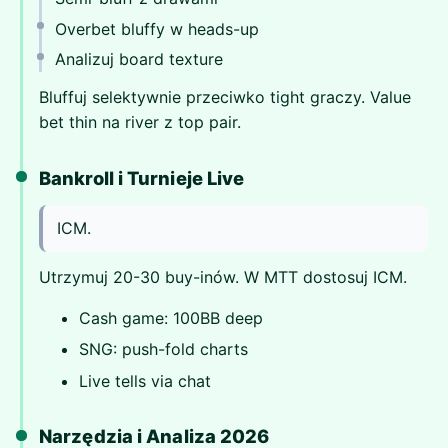
Overbet bluffy w heads-up
Analizuj board texture
Bluffuj selektywnie przeciwko tight graczy. Value
bet thin na river z top pair.
Bankroll i Turnieje Live
ICM.
Utrzymuj 20-30 buy-inów. W MTT dostosuj ICM.
Cash game: 100BB deep
SNG: push-fold charts
Live tells via chat
Narzędzia i Analiza 2026