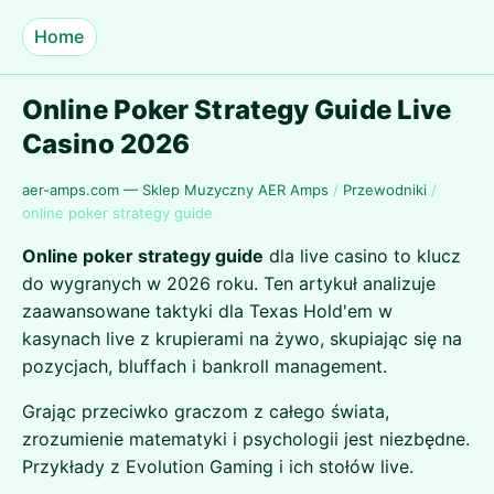
Home
Online Poker Strategy Guide Live
Casino 2026
aer-amps.com — Sklep Muzyczny AER Amps
/
Przewodniki
/
online poker strategy guide
Online poker strategy guide
dla live casino to klucz
do wygranych w 2026 roku. Ten artykuł analizuje
zaawansowane taktyki dla Texas Hold'em w
kasynach live z krupierami na żywo, skupiając się na
pozycjach, bluffach i bankroll management.
Grając przeciwko graczom z całego świata,
zrozumienie matematyki i psychologii jest niezbędne.
Przykłady z Evolution Gaming i ich stołów live.