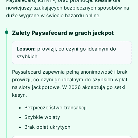
Paysafecard, ich RTP, oraz promocje. Idealne dla
nowicjuszy szukających bezpiecznych sposobów na
duże wygrane w świecie hazardu online.
Zalety Paysafecard w grach jackpot
Lesson:
prowizji, co czyni go idealnym do
szybkich
Paysafecard zapewnia pełną anonimowość i brak
prowizji, co czyni go idealnym do szybkich wpłat
na sloty jackpotowe. W 2026 akceptują go setki
kasyn.
Bezpieczeństwo transakcji
Szybkie wpłaty
Brak opłat ukrytych