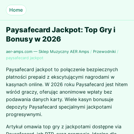
Home
Paysafecard Jackpot: Top Gry i
Bonusy w 2026
aer-amps.com — Sklep Muzyczny AER Amps
/
Przewodniki
/
paysafecard jackpot
Paysafecard jackpot to połączenie bezpiecznych
płatności prepaid z ekscytującymi nagrodami w
kasynach online. W 2026 roku Paysafecard jest hitem
wśród graczy, oferując anonimowe wpłaty bez
podawania danych karty. Wiele kasyn bonusuje
depozyty Paysafecard specjalnymi jackpotami
progresywnymi.
Artykuł omawia top gry z jackpotami dostępne via