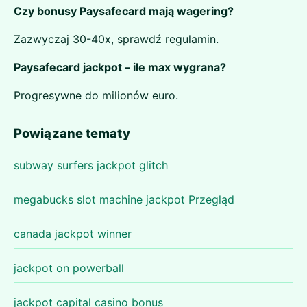
Czy bonusy Paysafecard mają wagering?
Zazwyczaj 30-40x, sprawdź regulamin.
Paysafecard jackpot – ile max wygrana?
Progresywne do milionów euro.
Powiązane tematy
subway surfers jackpot glitch
megabucks slot machine jackpot Przegląd
canada jackpot winner
jackpot on powerball
jackpot capital casino bonus