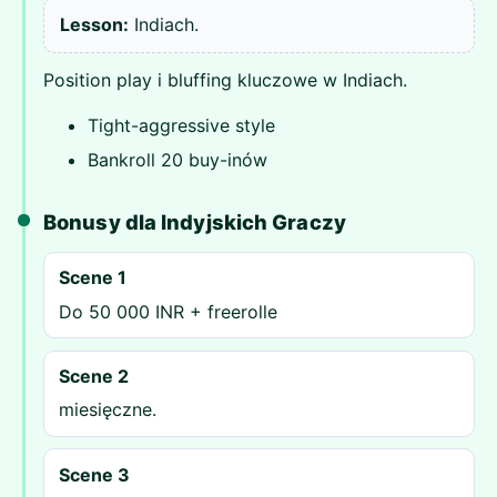
Lesson:
Indiach.
Position play i bluffing kluczowe w Indiach.
Tight-aggressive style
Bankroll 20 buy-inów
Bonusy dla Indyjskich Graczy
Scene 1
Do 50 000 INR + freerolle
Scene 2
miesięczne.
Scene 3