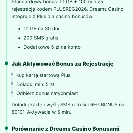
Standardowy bonus: 10 GB + 100 min za
rejestrację kodem PLUSREG2026. Dreams Casino
integruje z Plus dla casino bonusów.
10 GB na 30 dni
200 SMS gratis
Dodatkowe 5 zł na konto
Jak Aktywować Bonus za Rejestrację
Kup kartę startową Plus
Doładuj min. 5 zł
Odbierz bonus natychmiast
Doładuj kartę i wyślij SMS o treści REG.BONUS na
80101. Aktywacja w 5 min.
Porównanie z Dreams Casino Bonusami