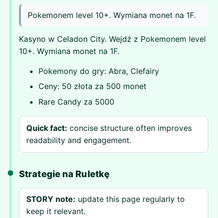
Pokemonem level 10+. Wymiana monet na 1F.
Kasyno w Celadon City. Wejdź z Pokemonem level
10+. Wymiana monet na 1F.
Pokemony do gry: Abra, Clefairy
Ceny: 50 złota za 500 monet
Rare Candy za 5000
Quick fact:
concise structure often improves
readability and engagement.
Strategie na Ruletkę
STORY note:
update this page regularly to
keep it relevant.