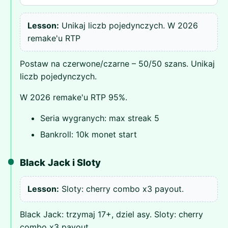
Lesson:
Unikaj liczb pojedynczych. W 2026
remake'u RTP
Postaw na czerwone/czarne – 50/50 szans. Unikaj
liczb pojedynczych.
W 2026 remake'u RTP 95%.
Seria wygranych: max streak 5
Bankroll: 10k monet start
Black Jack i Sloty
Lesson:
Sloty: cherry combo x3 payout.
Black Jack: trzymaj 17+, dziel asy. Sloty: cherry
combo x3 payout.