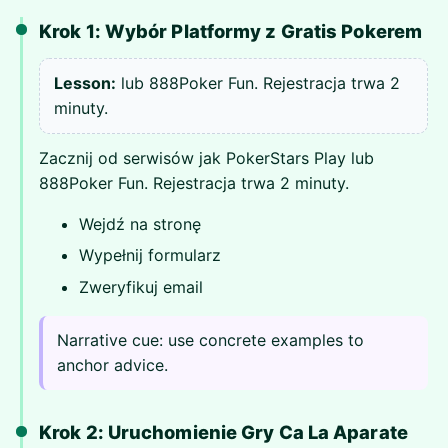
Krok 1: Wybór Platformy z Gratis Pokerem
Lesson:
lub 888Poker Fun. Rejestracja trwa 2
minuty.
Zacznij od serwisów jak PokerStars Play lub
888Poker Fun. Rejestracja trwa 2 minuty.
Wejdź na stronę
Wypełnij formularz
Zweryfikuj email
Narrative cue: use concrete examples to
anchor advice.
Krok 2: Uruchomienie Gry Ca La Aparate