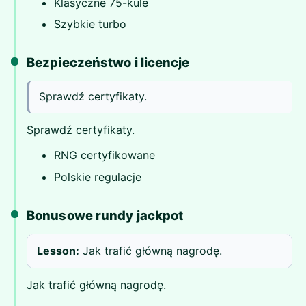
Klasyczne 75-kule
Szybkie turbo
Bezpieczeństwo i licencje
Sprawdź certyfikaty.
Sprawdź certyfikaty.
RNG certyfikowane
Polskie regulacje
Bonusowe rundy jackpot
Lesson:
Jak trafić główną nagrodę.
Jak trafić główną nagrodę.