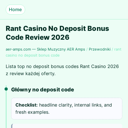
Home
Rant Casino No Deposit Bonus
Code Review 2026
aer-amps.com — Sklep Muzyczny AER Amps
/
Przewodniki
/
rant
casino no deposit bonus code
Lista top no deposit bonus codes Rant Casino 2026
z review każdej oferty.
Główny no deposit code
Checklist:
headline clarity, internal links, and
fresh examples.