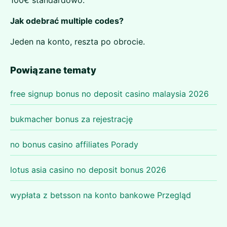
Jak odebrać multiple codes?
Jeden na konto, reszta po obrocie.
Powiązane tematy
free signup bonus no deposit casino malaysia 2026
bukmacher bonus za rejestrację
no bonus casino affiliates Porady
lotus asia casino no deposit bonus 2026
wypłata z betsson na konto bankowe Przegląd