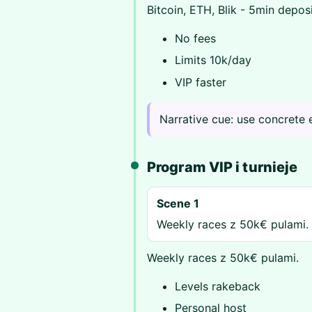
Bitcoin, ETH, Blik - 5min depos
No fees
Limits 10k/day
VIP faster
Narrative cue: use concrete
Program VIP i turnieje
Scene 1
Weekly races z 50k€ pulami.
Weekly races z 50k€ pulami.
Levels rakeback
Personal host