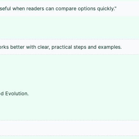
useful when readers can compare options quickly."
rks better with clear, practical steps and examples.
od Evolution.