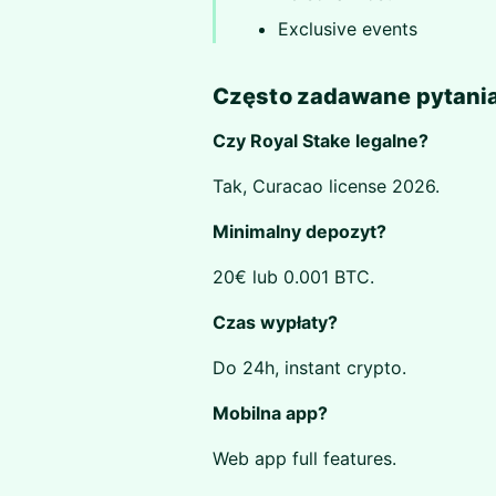
Exclusive events
Często zadawane pytani
Czy Royal Stake legalne?
Tak, Curacao license 2026.
Minimalny depozyt?
20€ lub 0.001 BTC.
Czas wypłaty?
Do 24h, instant crypto.
Mobilna app?
Web app full features.