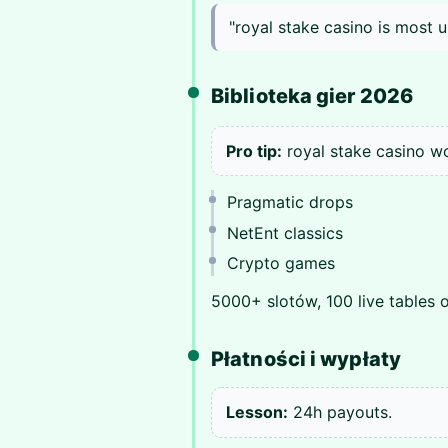
"royal stake casino is most 
Biblioteka gier 2026
Pro tip:
royal stake casino wo
Pragmatic drops
NetEnt classics
Crypto games
5000+ slotów, 100 live tables 
Płatności i wypłaty
Lesson:
24h payouts.