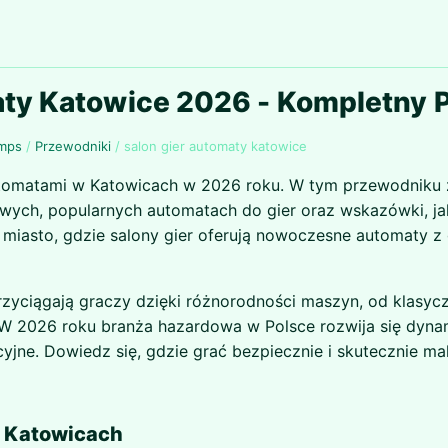
aty Katowice 2026 - Kompletny 
Amps
/
Przewodniki
/
salon gier automaty katowice
automatami w Katowicach w 2026 roku. W tym przewodniku 
owych, popularnych automatach do gier oraz wskazówki, ja
miasto, gdzie salony gier oferują nowoczesne automaty z 
rzyciągają graczy dzięki różnorodności maszyn, od klas
2026 roku branża hazardowa w Polsce rozwija się dynami
cyjne. Dowiedz się, gdzie grać bezpiecznie i skutecznie 
w Katowicach