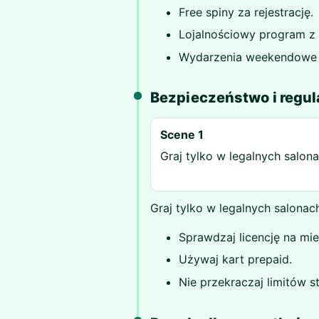
Free spiny za rejestrację.
Lojalnościowy program z
Wydarzenia weekendowe 
Bezpieczeństwo i regul
Scene 1
Graj tylko w legalnych salon
Graj tylko w legalnych salonac
Sprawdzaj licencję na mie
Używaj kart prepaid.
Nie przekraczaj limitów st