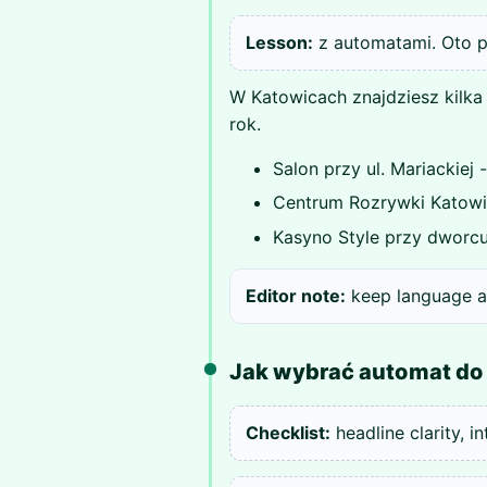
Lesson:
z automatami. Oto po
W Katowicach znajdziesz kilka
rok.
Salon przy ul. Mariackie
Centrum Rozrywki Katowi
Kasyno Style przy dworcu
Editor note:
keep language an
Jak wybrać automat do 
Checklist:
headline clarity, i