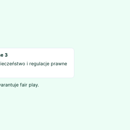
e 3
ieczeństwo i regulacje prawne
rantuje fair play.