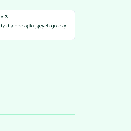
e 3
dy dla początkujących graczy