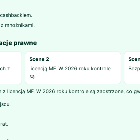
 cashbackiem.
z mnożnikami.
acje prawne
Scene 2
Scen
ach z
licencją MF. W 2026 roku kontrole
Bezp
są
h z licencją MF. W 2026 roku kontrole są zaostrzone, co gwa
jscu.
rat.