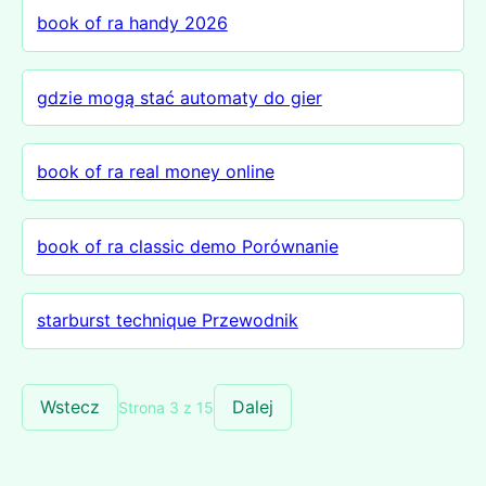
book of ra handy 2026
gdzie mogą stać automaty do gier
book of ra real money online
book of ra classic demo Porównanie
starburst technique Przewodnik
Wstecz
Dalej
Strona 3 z 15