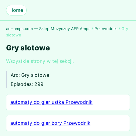
Home
aer-amps.com — Sklep Muzyczny AER Amps
/
Przewodniki
/
Gry
slotowe
Gry slotowe
Wszystkie strony w tej sekcji.
Arc: Gry slotowe
Episodes: 299
automaty do gier ustka Przewodnik
automaty do gier żory Przewodnik