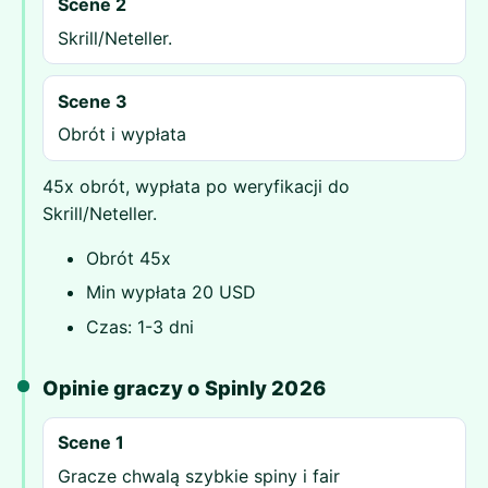
Scene 2
Skrill/Neteller.
Scene 3
Obrót i wypłata
45x obrót, wypłata po weryfikacji do
Skrill/Neteller.
Obrót 45x
Min wypłata 20 USD
Czas: 1-3 dni
Opinie graczy o Spinly 2026
Scene 1
Gracze chwalą szybkie spiny i fair