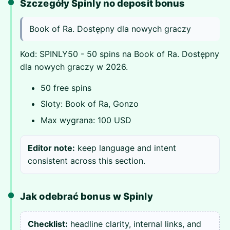
Szczegóły Spinly no deposit bonus
Book of Ra. Dostępny dla nowych graczy
Kod: SPINLY50 - 50 spins na Book of Ra. Dostępny
dla nowych graczy w 2026.
50 free spins
Sloty: Book of Ra, Gonzo
Max wygrana: 100 USD
Editor note:
keep language and intent
consistent across this section.
Jak odebrać bonus w Spinly
Checklist:
headline clarity, internal links, and