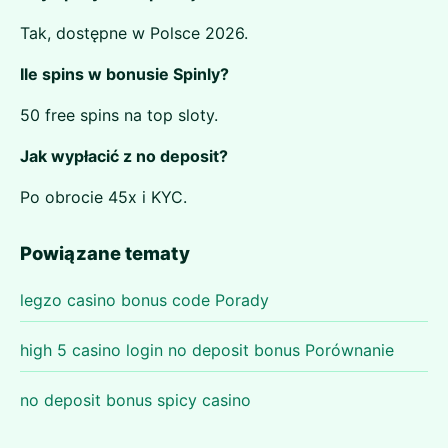
Tak, dostępne w Polsce 2026.
Ile spins w bonusie Spinly?
50 free spins na top sloty.
Jak wypłacić z no deposit?
Po obrocie 45x i KYC.
Powiązane tematy
legzo casino bonus code Porady
high 5 casino login no deposit bonus Porównanie
no deposit bonus spicy casino