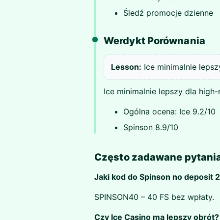
Śledź promocje dzienne
Werdykt Porównania
Lesson:
Ice minimalnie lepszy
Ice minimalnie lepszy dla high-
Ogólna ocena: Ice 9.2/10
Spinson 8.9/10
Często zadawane pytani
Jaki kod do Spinson no deposit 
SPINSON40 – 40 FS bez wpłaty.
Czy Ice Casino ma lepszy obrót?