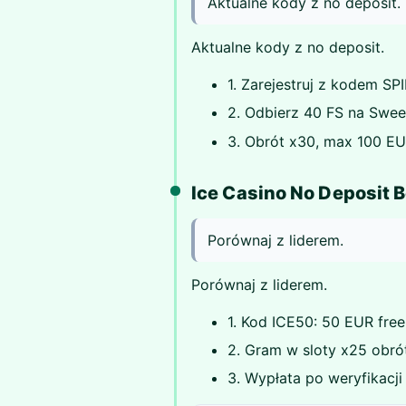
Aktualne kody z no deposit.
Aktualne kody z no deposit.
1. Zarejestruj z kodem S
2. Odbierz 40 FS na Swe
3. Obrót x30, max 100 E
Ice Casino No Deposit 
Porównaj z liderem.
Porównaj z liderem.
1. Kod ICE50: 50 EUR free
2. Gram w sloty x25 obró
3. Wypłata po weryfikacji