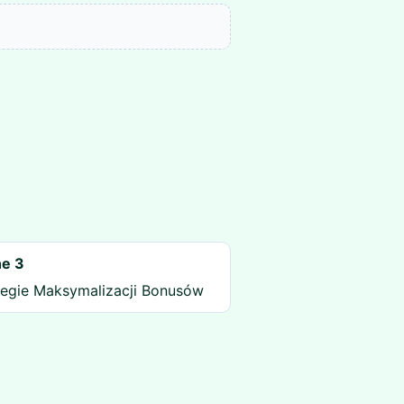
e 3
tegie Maksymalizacji Bonusów