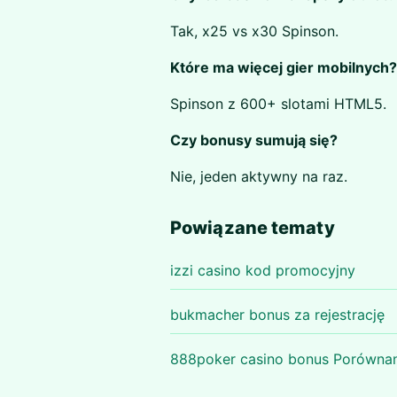
Tak, x25 vs x30 Spinson.
Które ma więcej gier mobilnych?
Spinson z 600+ slotami HTML5.
Czy bonusy sumują się?
Nie, jeden aktywny na raz.
Powiązane tematy
izzi casino kod promocyjny
bukmacher bonus za rejestrację
888poker casino bonus Porównan