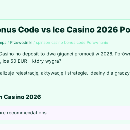
onus Code vs Ice Casino 2026 P
Amps
/
Przewodniki
/
spinson casino bonus code Porównanie
 Casino no deposit to dwa giganci promocji w 2026. Poró
S, Ice 50 EUR – który wygra?
lizuje rejestrację, aktywację i strategie. Idealny dla gra
n Casino 2026
ore recommendations.