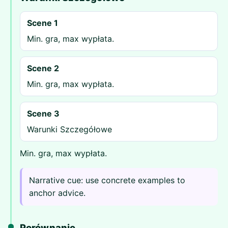
Scene 1
Min. gra, max wypłata.
Scene 2
Min. gra, max wypłata.
Scene 3
Warunki Szczegółowe
Min. gra, max wypłata.
Narrative cue: use concrete examples to
anchor advice.
Porównanie