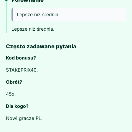
Lepsze niż średnia.
Lepsze niż średnia.
Często zadawane pytania
Kod bonusu?
STAKEPRIX40.
Obrót?
45x.
Dla kogo?
Nowi gracze PL.