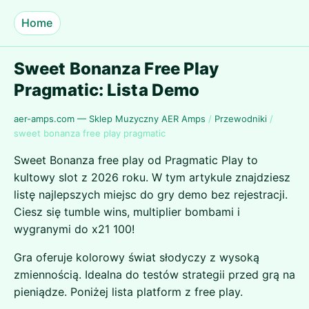
Home
Sweet Bonanza Free Play
Pragmatic: Lista Demo
aer-amps.com — Sklep Muzyczny AER Amps
/
Przewodniki
/
sweet bonanza free play pragmatic
Sweet Bonanza free play od Pragmatic Play to
kultowy slot z 2026 roku. W tym artykule znajdziesz
listę najlepszych miejsc do gry demo bez rejestracji.
Ciesz się tumble wins, multiplier bombami i
wygranymi do x21 100!
Gra oferuje kolorowy świat słodyczy z wysoką
zmiennością. Idealna do testów strategii przed grą na
pieniądze. Poniżej lista platform z free play.