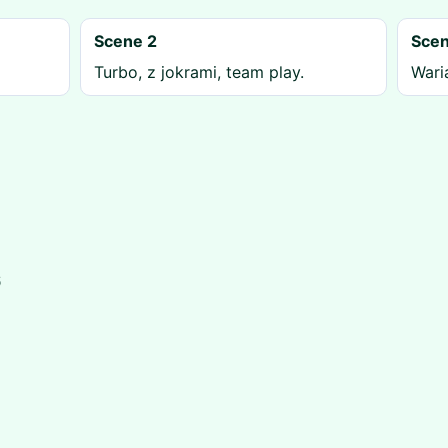
Scene 2
Scen
Turbo, z jokrami, team play.
Wari
6