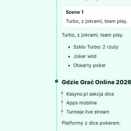
Scene 1
Turbo, z jokrami, team play.
Turbo, z jokrami, team play.
Szkło Turbo: 2 rzuty
Joker wild
Otwarty poker
Gdzie Grać Online 202
Kasyno.pl sekcja dice
Apps mobilne
Turnieje live stream
Platformy z dice pokerem.