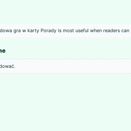
rdowa gra w karty Porady is most useful when readers can 
ne
ldować.