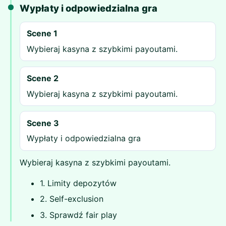
Wypłaty i odpowiedzialna gra
Scene 1
Wybieraj kasyna z szybkimi payoutami.
Scene 2
Wybieraj kasyna z szybkimi payoutami.
Scene 3
Wypłaty i odpowiedzialna gra
Wybieraj kasyna z szybkimi payoutami.
1. Limity depozytów
2. Self-exclusion
3. Sprawdź fair play