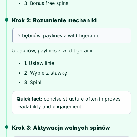
3. Bonus free spins
Krok 2: Rozumienie mechaniki
5 bębnów, paylines z wild tigerami.
5 bębnów, paylines z wild tigerami.
1. Ustaw linie
2. Wybierz stawkę
3. Spin!
Quick fact:
concise structure often improves
readability and engagement.
Krok 3: Aktywacja wolnych spinów