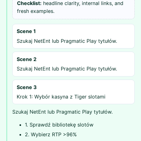
Checklist:
headline clarity, internal links, and
fresh examples.
Scene 1
Szukaj NetEnt lub Pragmatic Play tytułów.
Scene 2
Szukaj NetEnt lub Pragmatic Play tytułów.
Scene 3
Krok 1: Wybór kasyna z Tiger slotami
Szukaj NetEnt lub Pragmatic Play tytułów.
1. Sprawdź bibliotekę slotów
2. Wybierz RTP >96%