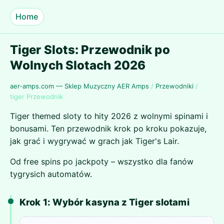
Home
Tiger Slots: Przewodnik po
Wolnych Slotach 2026
aer-amps.com — Sklep Muzyczny AER Amps
/
Przewodniki
/
tiger Przewodnik
Tiger themed sloty to hity 2026 z wolnymi spinami i
bonusami. Ten przewodnik krok po kroku pokazuje,
jak grać i wygrywać w grach jak Tiger's Lair.
Od free spins po jackpoty – wszystko dla fanów
tygrysich automatów.
Krok 1: Wybór kasyna z Tiger slotami