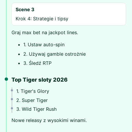
Scene 3
Krok 4: Strategie i tipsy
Graj max bet na jackpot lines.
1. Ustaw auto-spin
2. Używaj gamble ostrożnie
3. Śledź RTP
Top Tiger sloty 2026
1. Tiger's Glory
2. Super Tiger
3. Wild Tiger Rush
Nowe releasy z wysokimi winami.