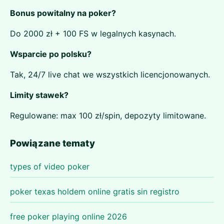
Bonus powitalny na poker?
Do 2000 zł + 100 FS w legalnych kasynach.
Wsparcie po polsku?
Tak, 24/7 live chat we wszystkich licencjonowanych.
Limity stawek?
Regulowane: max 100 zł/spin, depozyty limitowane.
Powiązane tematy
types of video poker
poker texas holdem online gratis sin registro
free poker playing online 2026