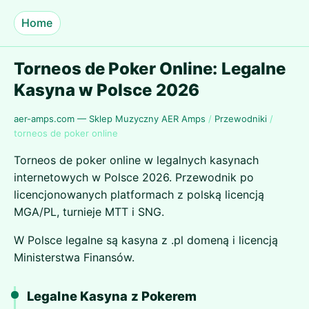
Home
Torneos de Poker Online: Legalne
Kasyna w Polsce 2026
aer-amps.com — Sklep Muzyczny AER Amps
/
Przewodniki
/
torneos de poker online
Torneos de poker online w legalnych kasynach
internetowych w Polsce 2026. Przewodnik po
licencjonowanych platformach z polską licencją
MGA/PL, turnieje MTT i SNG.
W Polsce legalne są kasyna z .pl domeną i licencją
Ministerstwa Finansów.
Legalne Kasyna z Pokerem