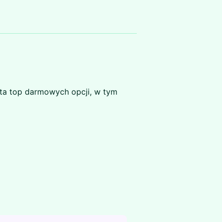
sta top darmowych opcji, w tym