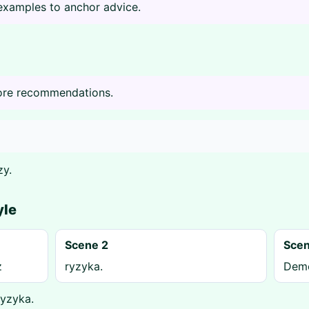
 examples to anchor advice.
ore recommendations.
zy.
yle
Scene 2
Scen
z
ryzyka.
Demo
yzyka.