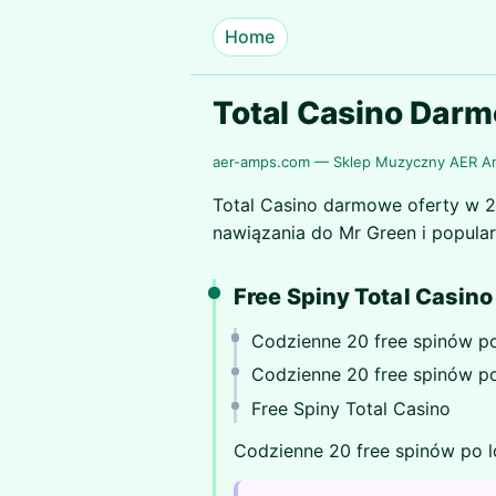
Home
Total Casino Darm
aer-amps.com — Sklep Muzyczny AER 
Total Casino darmowe oferty w 20
nawiązania do Mr Green i popular
Free Spiny Total Casino
Codzienne 20 free spinów p
Codzienne 20 free spinów p
Free Spiny Total Casino
Codzienne 20 free spinów po 