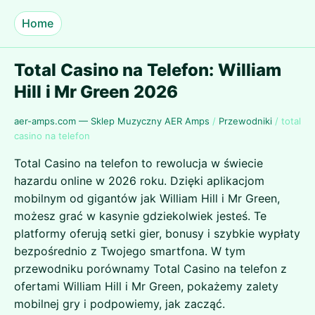
Home
Total Casino na Telefon: William
Hill i Mr Green 2026
aer-amps.com — Sklep Muzyczny AER Amps
/
Przewodniki
/
total
casino na telefon
Total Casino na telefon to rewolucja w świecie
hazardu online w 2026 roku. Dzięki aplikacjom
mobilnym od gigantów jak William Hill i Mr Green,
możesz grać w kasynie gdziekolwiek jesteś. Te
platformy oferują setki gier, bonusy i szybkie wypłaty
bezpośrednio z Twojego smartfona. W tym
przewodniku porównamy Total Casino na telefon z
ofertami William Hill i Mr Green, pokażemy zalety
mobilnej gry i podpowiemy, jak zacząć.