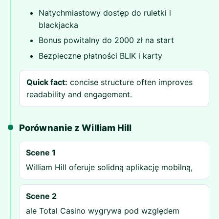
Natychmiastowy dostęp do ruletki i
blackjacka
Bonus powitalny do 2000 zł na start
Bezpieczne płatności BLIK i karty
Quick fact:
concise structure often improves
readability and engagement.
Porównanie z William Hill
Scene 1
William Hill oferuje solidną aplikację mobilną,
Scene 2
ale Total Casino wygrywa pod względem