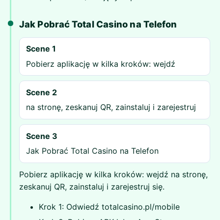
Jak Pobrać Total Casino na Telefon
Scene 1
Pobierz aplikację w kilka kroków: wejdź
Scene 2
na stronę, zeskanuj QR, zainstaluj i zarejestruj
Scene 3
Jak Pobrać Total Casino na Telefon
Pobierz aplikację w kilka kroków: wejdź na stronę,
zeskanuj QR, zainstaluj i zarejestruj się.
Krok 1: Odwiedź totalcasino.pl/mobile