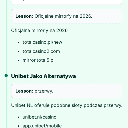
Lesson:
Oficjalne mirror'y na 2026.
Oficjalne mirror'y na 2026.
totalcasino.pl/new
totalcasino2.com
mirror.total5.pl
Unibet Jako Alternatywa
Lesson:
przerwy.
Unibet NL oferuje podobne sloty podczas przerwy.
unibet.nl/casino
app.unibet/mobile