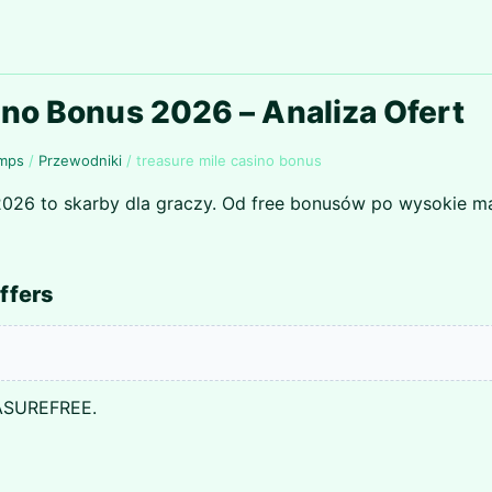
ino Bonus 2026 – Analiza Ofert
Amps
/
Przewodniki
/
treasure mile casino bonus
026 to skarby dla graczy. Od free bonusów po wysokie ma
ffers
EASUREFREE.