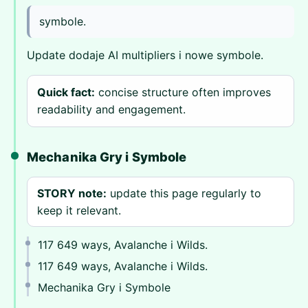
symbole.
Update dodaje AI multipliers i nowe symbole.
Quick fact:
concise structure often improves
readability and engagement.
Mechanika Gry i Symbole
STORY note:
update this page regularly to
keep it relevant.
117 649 ways, Avalanche i Wilds.
117 649 ways, Avalanche i Wilds.
Mechanika Gry i Symbole