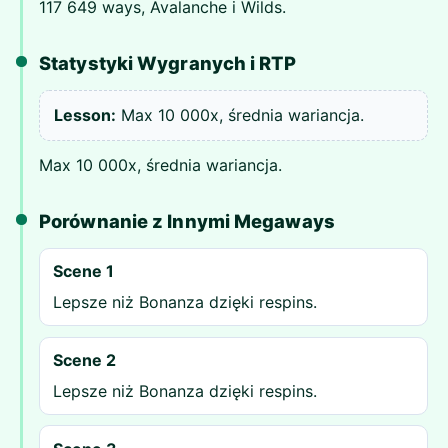
117 649 ways, Avalanche i Wilds.
Statystyki Wygranych i RTP
Lesson:
Max 10 000x, średnia wariancja.
Max 10 000x, średnia wariancja.
Porównanie z Innymi Megaways
Scene 1
Lepsze niż Bonanza dzięki respins.
Scene 2
Lepsze niż Bonanza dzięki respins.