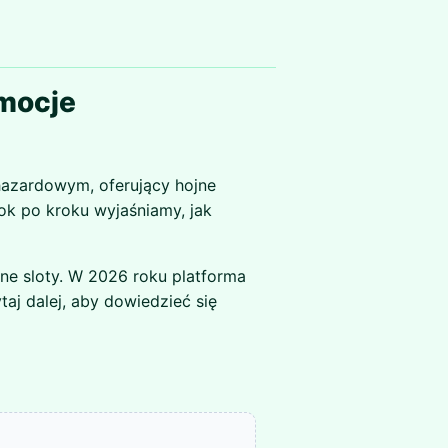
omocje
hazardowym, oferujący hojne
ok po kroku wyjaśniamy, jak
ne sloty. W 2026 roku platforma
j dalej, aby dowiedzieć się