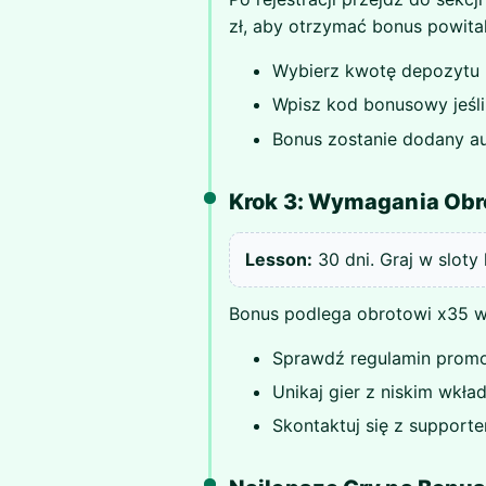
zł, aby otrzymać bonus powital
Wybierz kwotę depozytu (
Wpisz kod bonusowy jeś
Bonus zostanie dodany a
Krok 3: Wymagania Obr
Lesson:
30 dni. Graj w sloty 
Bonus podlega obrotowi x35 w c
Sprawdź regulamin promo
Unikaj gier z niskim wkł
Skontaktuj się z support