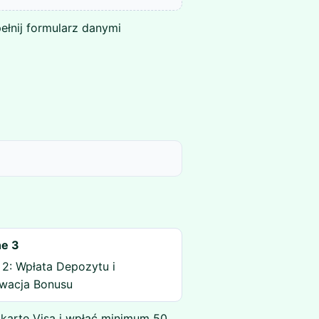
pełnij formularz danymi
e 3
 2: Wpłata Depozytu i
wacja Bonusu
 kartę Visa i wpłać minimum 50