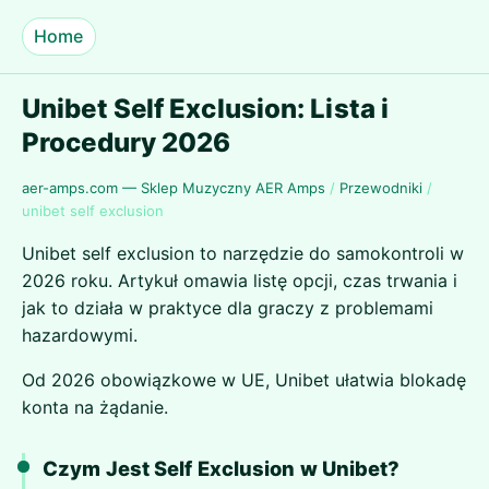
Home
Unibet Self Exclusion: Lista i
Procedury 2026
aer-amps.com — Sklep Muzyczny AER Amps
/
Przewodniki
/
unibet self exclusion
Unibet self exclusion to narzędzie do samokontroli w
2026 roku. Artykuł omawia listę opcji, czas trwania i
jak to działa w praktyce dla graczy z problemami
hazardowymi.
Od 2026 obowiązkowe w UE, Unibet ułatwia blokadę
konta na żądanie.
Czym Jest Self Exclusion w Unibet?