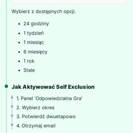
Wybierz z dostępnych opcji.
24 godziny
1 tydzień
1 miesiąc
6 miesięcy
1 rok
Stale
Jak Aktywować Self Exclusion
1. Panel 'Odpowiedzialna Gra'
2. Wybierz okres
3. Potwierdź dwuetapowo
4. Otrzymaj email