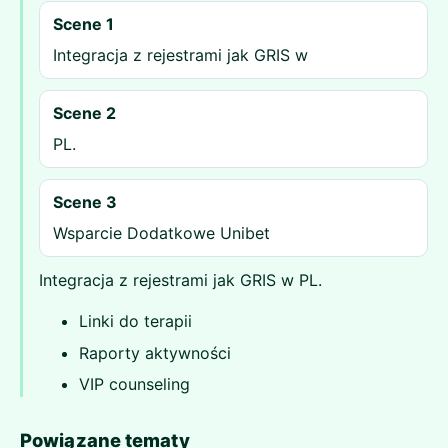
Scene 1
Integracja z rejestrami jak GRIS w
Scene 2
PL.
Scene 3
Wsparcie Dodatkowe Unibet
Integracja z rejestrami jak GRIS w PL.
Linki do terapii
Raporty aktywności
VIP counseling
Powiązane tematy