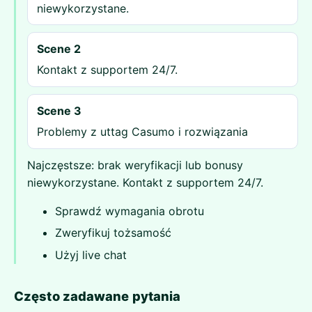
niewykorzystane.
Scene 2
Kontakt z supportem 24/7.
Scene 3
Problemy z uttag Casumo i rozwiązania
Najczęstsze: brak weryfikacji lub bonusy
niewykorzystane. Kontakt z supportem 24/7.
Sprawdź wymagania obrotu
Zweryfikuj tożsamość
Użyj live chat
Często zadawane pytania