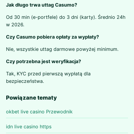
Jak długo trwa uttag Casumo?
Od 30 min (e-portfele) do 3 dni (karty). Średnio 24h
w 2026.
Czy Casumo pobiera opłaty za wypłaty?
Nie, wszystkie uttag darmowe powyżej minimum.
Czy potrzebna jest weryfikacja?
Tak, KYC przed pierwszą wypłatą dla
bezpieczeństwa.
Powiązane tematy
okbet live casino Przewodnik
idn live casino https