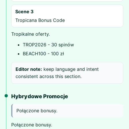
Scene 3
Tropicana Bonus Code
Tropikalne oferty.
TROP2026 - 30 spinów
BEACH100 - 100 zł
Editor note:
keep language and intent
consistent across this section.
Hybrydowe Promocje
Połączone bonusy.
Połączone bonusy.