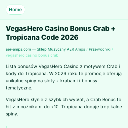
Home
VegasHero Casino Bonus Crab +
Tropicana Code 2026
aer-amps.com — Sklep Muzyczny AER Amps
/
Przewodniki
/
vegashero casino bonus crab
Lista bonusów VegasHero Casino z motywem Crab i
kody do Tropicana. W 2026 roku te promocje oferują
unikalne spiny na sloty z krabami i bonusy
tematyczne.
VegasHero słynie z szybkich wypłat, a Crab Bonus to
hit z mnożnikami do x10. Tropicana dodaje tropikalne
spiny.