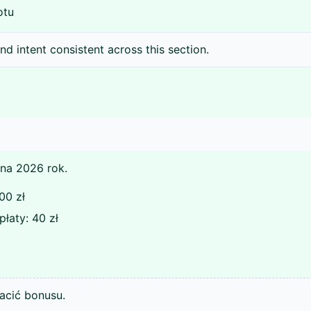
otu
d intent consistent across this section.
na 2026 rok.
00 zł
łaty: 40 zł
racić bonusu.