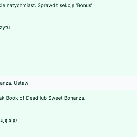
cie natychmiast. Sprawdź sekcję 'Bonus'
zytu
nanza. Ustaw
jak Book of Dead lub Sweet Bonanza.
ują się)