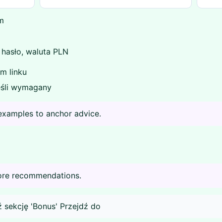
m
, hasło, waluta PLN
em linku
eśli wymagany
 examples to anchor advice.
ore recommendations.
 sekcję 'Bonus' Przejdź do