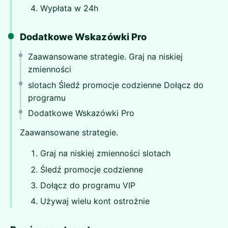
Wypłata w 24h
Dodatkowe Wskazówki Pro
Zaawansowane strategie. Graj na niskiej
zmienności
slotach Śledź promocje codzienne Dołącz do
programu
Dodatkowe Wskazówki Pro
Zaawansowane strategie.
Graj na niskiej zmienności slotach
Śledź promocje codzienne
Dołącz do programu VIP
Używaj wielu kont ostrożnie