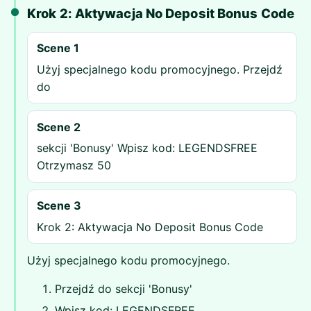
Krok 2: Aktywacja No Deposit Bonus Code
Scene 1
Użyj specjalnego kodu promocyjnego. Przejdź
do
Scene 2
sekcji 'Bonusy' Wpisz kod: LEGENDSFREE
Otrzymasz 50
Scene 3
Krok 2: Aktywacja No Deposit Bonus Code
Użyj specjalnego kodu promocyjnego.
Przejdź do sekcji 'Bonusy'
Wpisz kod: LEGENDSFREE