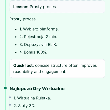
Lesson:
Prosty proces.
Prosty proces.
1. Wybierz platformę.
2. Rejestracja 2 min.
3. Depozyt via BLIK.
4. Bonus 100%.
Quick fact:
concise structure often improves
readability and engagement.
Najlepsze Gry Wirtualne
1. Wirtualna Ruletka.
2. Sloty 3D.