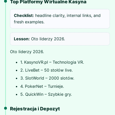
Top Platformy Wirtualne Kasyna
Checklist:
headline clarity, internal links, and
fresh examples.
Lesson:
Oto liderzy 2026.
Oto liderzy 2026.
1. KasynoVR.pl – Technologia VR.
2. LiveBet – 50 stołów live.
3. SlotWorld – 2000 slotów.
4. PokerNet – Turnieje.
5. QuickWin – Szybkie gry.
Rejestracja i Depozyt