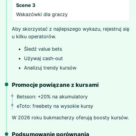
Scene 3
Wskazówki dla graczy
Aby skorzystać z najlepszego wykazu, rejestruj się
u kilku operatorów.
Śledź value bets
Używaj cash-out
Analizuj trendy kursów
Promocje powiązane z kursami
Betsson: +20% na akumulatory
eToto: freebety na wysokie kursy
W 2026 roku bukmacherzy oferują boosty kursów.
Podsumowanie porównania