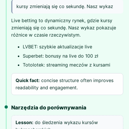
kursy zmieniają się co sekundę. Nasz wykaz
Live betting to dynamiczny rynek, gdzie kursy
zmieniają się co sekundę. Nasz wykaz pokazuje
różnice w czasie rzeczywistym.
LVBET: szybkie aktualizacje live
Superbet: bonusy na live do 100 zł
Totolotek: streaming meczów z kursami
Quick fact:
concise structure often improves
readability and engagement.
Narzędzia do porównywania
Lesson:
do śledzenia wykazu kursów