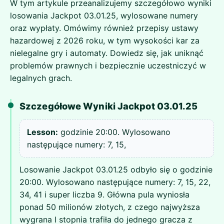
W tym artykule przeanalizujemy szczegółowo wyniki
losowania Jackpot 03.01.25, wylosowane numery
oraz wypłaty. Omówimy również przepisy ustawy
hazardowej z 2026 roku, w tym wysokości kar za
nielegalne gry i automaty. Dowiedz się, jak uniknąć
problemów prawnych i bezpiecznie uczestniczyć w
legalnych grach.
Szczegółowe Wyniki Jackpot 03.01.25
Lesson:
godzinie 20:00. Wylosowano
następujące numery: 7, 15,
Losowanie Jackpot 03.01.25 odbyło się o godzinie
20:00. Wylosowano następujące numery: 7, 15, 22,
34, 41 i super liczba 9. Główna pula wyniosła
ponad 50 milionów złotych, z czego najwyższa
wygrana I stopnia trafiła do jednego gracza z