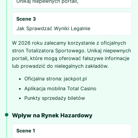
Unikaj niepewnych portali,
Scene 3
Jak Sprawdzać Wyniki Legalnie
W 2026 roku zalecamy korzystanie z oficjalnych
stron Totalizatora Sportowego. Unikaj niepewnych
portali, które mogą oferować fałszywe informacje
lub prowadzić do nielegalnych zakładów.
Oficjalna strona: jackpot.pl
Aplikacja mobilna Total Casino
Punkty sprzedaży biletów
Wpływ na Rynek Hazardowy
Scene 1