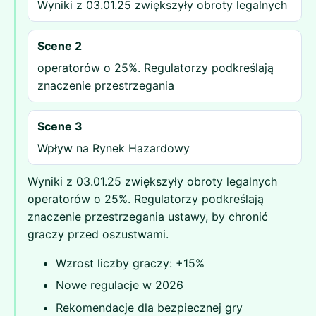
Wyniki z 03.01.25 zwiększyły obroty legalnych
Scene 2
operatorów o 25%. Regulatorzy podkreślają
znaczenie przestrzegania
Scene 3
Wpływ na Rynek Hazardowy
Wyniki z 03.01.25 zwiększyły obroty legalnych
operatorów o 25%. Regulatorzy podkreślają
znaczenie przestrzegania ustawy, by chronić
graczy przed oszustwami.
Wzrost liczby graczy: +15%
Nowe regulacje w 2026
Rekomendacje dla bezpiecznej gry