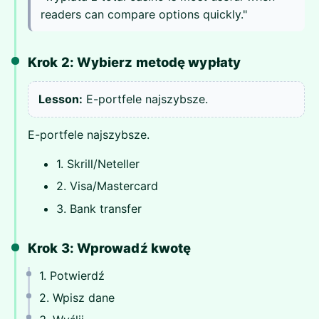
readers can compare options quickly."
Krok 2: Wybierz metodę wypłaty
Lesson:
E-portfele najszybsze.
E-portfele najszybsze.
1. Skrill/Neteller
2. Visa/Mastercard
3. Bank transfer
Krok 3: Wprowadź kwotę
1. Potwierdź
2. Wpisz dane