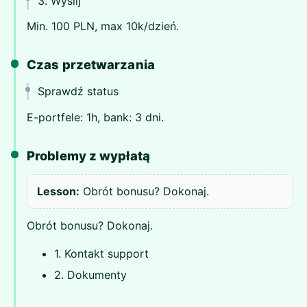
3. Wyślij
Min. 100 PLN, max 10k/dzień.
Czas przetwarzania
Sprawdź status
E-portfele: 1h, bank: 3 dni.
Problemy z wypłatą
Lesson:
Obrót bonusu? Dokonaj.
Obrót bonusu? Dokonaj.
1. Kontakt support
2. Dokumenty