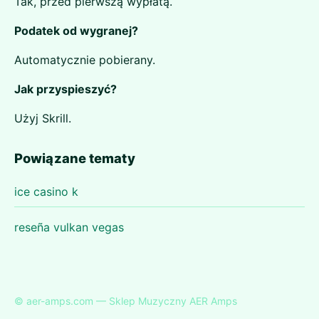
Tak, przed pierwszą wypłatą.
Podatek od wygranej?
Automatycznie pobierany.
Jak przyspieszyć?
Użyj Skrill.
Powiązane tematy
ice casino k
reseña vulkan vegas
© aer-amps.com — Sklep Muzyczny AER Amps