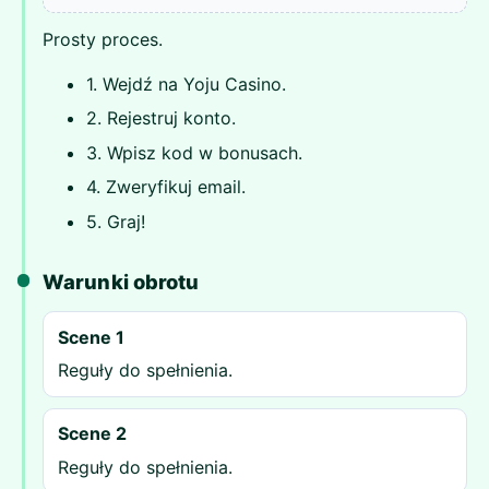
Prosty proces.
1. Wejdź na Yoju Casino.
2. Rejestruj konto.
3. Wpisz kod w bonusach.
4. Zweryfikuj email.
5. Graj!
Warunki obrotu
Scene 1
Reguły do spełnienia.
Scene 2
Reguły do spełnienia.